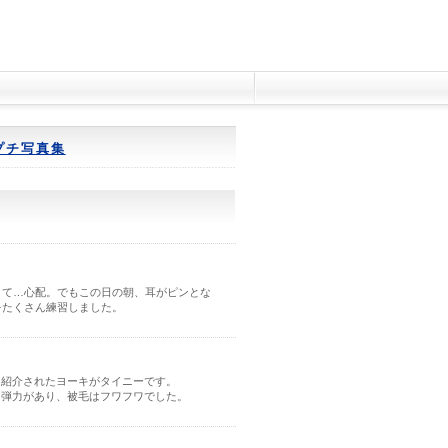
プチ写真集
くて…心配。でもこの日の朝、耳がピンとな
をたくさん練習しました。
に紹介されたヨーキがタイニーです。
に弾力があり、被毛はフワフワでした。