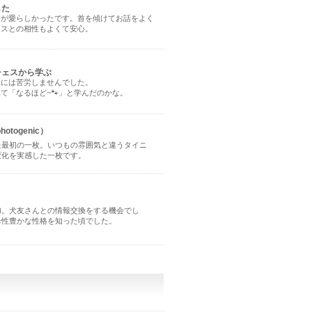
した
情が愛らしかったです。首を傾けてお話をよく
ェスとの相性もよくて安心。
チェスから学ぶ
けには苦労しませんでした。
て「なるほど~🐾」と学んだのかな。
togenic）
た最初の一枚。いつもの雰囲気と違うタイニ
変化を実感した一枚です。
加。犬友さんとの情報交換をする機会でし
母性豊かな性格を知った頃でした。