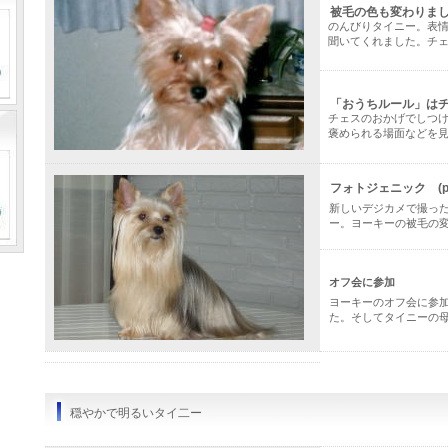
被毛の色も変わりま
のんびりタイニー。表
聞いてくれました。チ
「おうちルール」は
チェスのおかげでしつ
褒められる場面などを見
フォトジェニック (pho
新しいデジカメで撮っ
ー。ヨーキーの被毛の
オフ会に参加
ヨーキーのオフ会に参
た。そしてタイニーの
穏やかで明るいタイ二ー