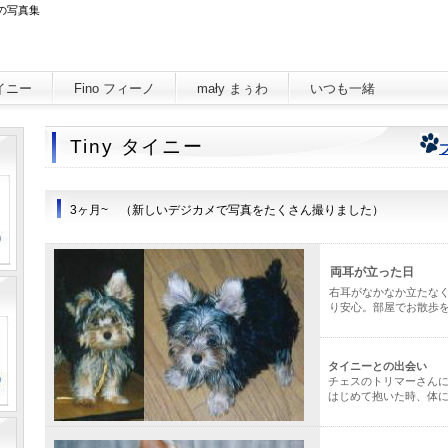
ワ の写真集
タイニー
Fino フィーノ
mały まぅわ
いつも一緒
Tiny タイニー
3ヶ月~ （新しいデジカメで写真をたくさん撮りました）
両耳が立った日
右耳がなかなか立たな
り安心。部屋でお散歩
タイニーとの出会い
チェスのトリマーさん
はじめて抱いた時、体