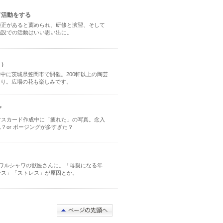
て活動をする
適正があると薦められ、研修と演習、そして
施設での活動はいい思い出に。
り）
中に茨城県笠間市で開催。200軒以上の陶芸
とり。広場の花も楽しみです。
プ
マスカード作成中に「疲れた」の写真。念入
？or ポージングが多すぎた？
とワルシャワの獣医さんに。「母親になる年
ンス」「ストレス」が原因とか。