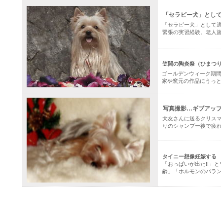
「セラピー犬」とし
「セラピー犬」として
緊張の実習経験。老人
笠間の陶炎祭（ひまつ
ゴールデンウィーク期間
家や窯元の作品にうっ
写真撮影…ギブアッ
犬友さんに送るクリス
りのシャンプー後で疲れ
タイニー想像妊娠する
「おっぱいが出た!!」
齢」「ホルモンのバラ